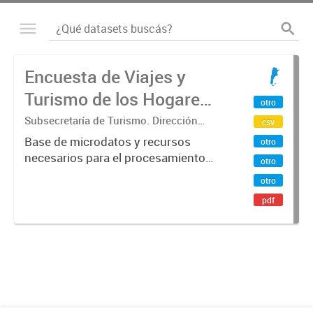
Encuesta de Viajes y
Turismo de los Hogares
otro
(EVyTH) - Microdatos
Subsecretaría de Turismo. Dirección
csv
Nacional de Mercados y Estadística
Base de microdatos y recursos
otro
necesarios para el procesamiento
otro
de datos de la Encuesta de Viajes y
otro
Turismo de los Hogares -EVyTH-
pdf
(Subsecretaría de Turismo).