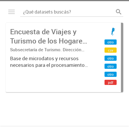
Encuesta de Viajes y
Turismo de los Hogares
otro
(EVyTH) - Microdatos
Subsecretaría de Turismo. Dirección
csv
Nacional de Mercados y Estadística
Base de microdatos y recursos
otro
necesarios para el procesamiento
otro
de datos de la Encuesta de Viajes y
otro
Turismo de los Hogares -EVyTH-
pdf
(Subsecretaría de Turismo).