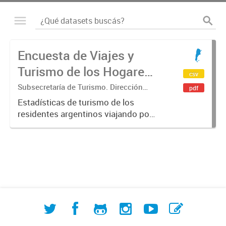
Encuesta de Viajes y
Turismo de los Hogares
csv
(EVyTH)
Subsecretaría de Turismo. Dirección
pdf
Nacional de Mercados y Estadística
Estadísticas de turismo de los
residentes argentinos viajando por
Argentina en base a los datos de la
Encuesta de Viajes y Turismo de los
Hogares -EVyTH- (Subsecretaría de
Turismo). Incluye información...