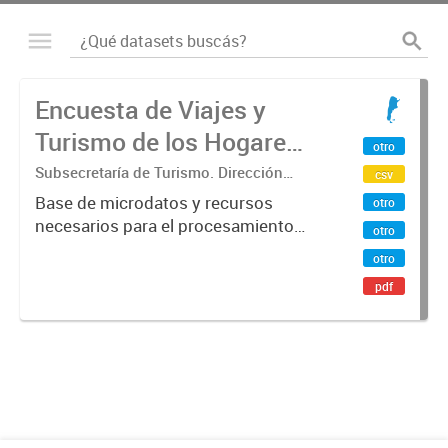
Encuesta de Viajes y
Turismo de los Hogares
otro
(EVyTH) - Microdatos
Subsecretaría de Turismo. Dirección
csv
Nacional de Mercados y Estadística
Base de microdatos y recursos
otro
necesarios para el procesamiento
otro
de datos de la Encuesta de Viajes y
otro
Turismo de los Hogares -EVyTH-
pdf
(Subsecretaría de Turismo).