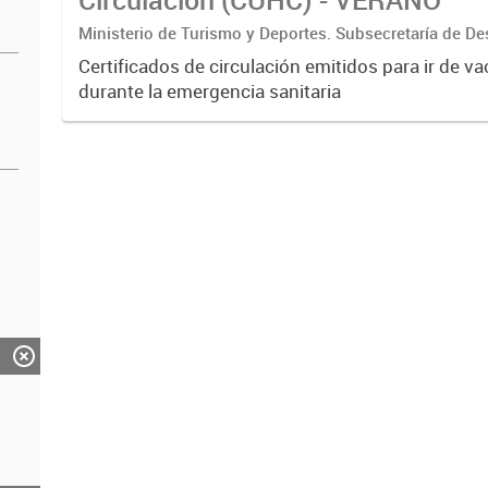
Ministerio de Turismo y Deportes. Subsecretaría de De
Estratégico. Dirección Nacional de Mercados y Estadís
Certificados de circulación emitidos para ir de v
durante la emergencia sanitaria