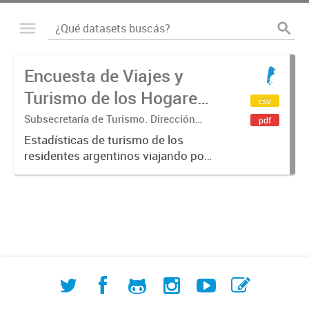
Encuesta de Viajes y
Turismo de los Hogares
csv
(EVyTH)
Subsecretaría de Turismo. Dirección
pdf
Nacional de Mercados y Estadística
Estadísticas de turismo de los
residentes argentinos viajando por
Argentina en base a los datos de la
Encuesta de Viajes y Turismo de los
Hogares -EVyTH- (Subsecretaría de
Turismo). Incluye información...