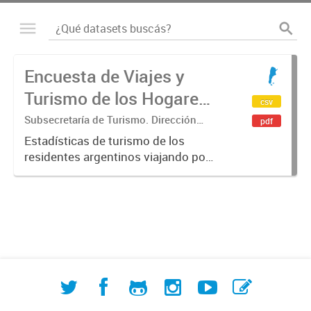
Encuesta de Viajes y
Turismo de los Hogares
csv
(EVyTH)
Subsecretaría de Turismo. Dirección
pdf
Nacional de Mercados y Estadística
Estadísticas de turismo de los
residentes argentinos viajando por
Argentina en base a los datos de la
Encuesta de Viajes y Turismo de los
Hogares -EVyTH- (Subsecretaría de
Turismo). Incluye información...