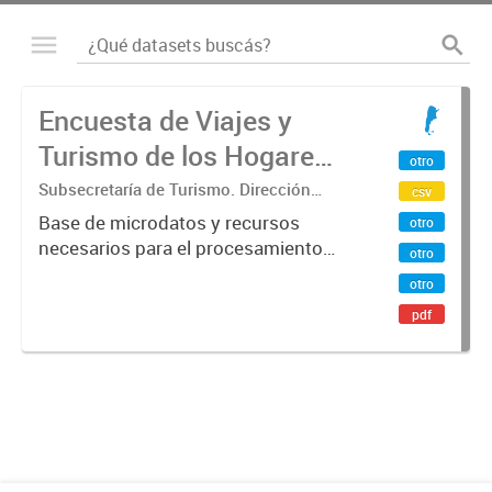
Encuesta de Viajes y
Turismo de los Hogares
otro
(EVyTH) - Microdatos
Subsecretaría de Turismo. Dirección
csv
Nacional de Mercados y Estadística
Base de microdatos y recursos
otro
necesarios para el procesamiento
otro
de datos de la Encuesta de Viajes y
otro
Turismo de los Hogares -EVyTH-
pdf
(Subsecretaría de Turismo).