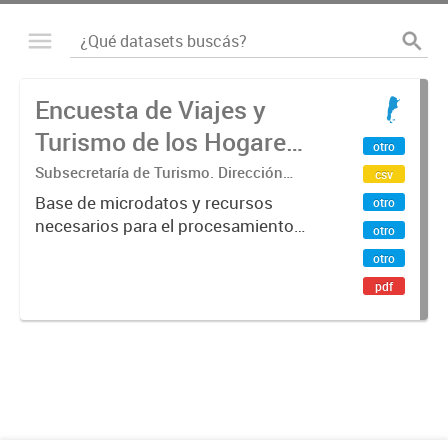
Encuesta de Viajes y
Turismo de los Hogares
otro
(EVyTH) - Microdatos
Subsecretaría de Turismo. Dirección
csv
Nacional de Mercados y Estadística
Base de microdatos y recursos
otro
necesarios para el procesamiento
otro
de datos de la Encuesta de Viajes y
otro
Turismo de los Hogares -EVyTH-
pdf
(Subsecretaría de Turismo).