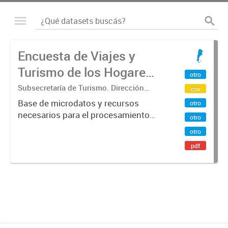
Encuesta de Viajes y
Turismo de los Hogares
otro
(EVyTH) - Microdatos
Subsecretaría de Turismo. Dirección
csv
Nacional de Mercados y Estadística
Base de microdatos y recursos
otro
necesarios para el procesamiento
otro
de datos de la Encuesta de Viajes y
otro
Turismo de los Hogares -EVyTH-
pdf
(Subsecretaría de Turismo).