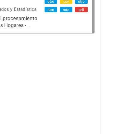
otro
csv
otro
ados y Estadística
otro
otro
pdf
el procesamiento
os Hogares -