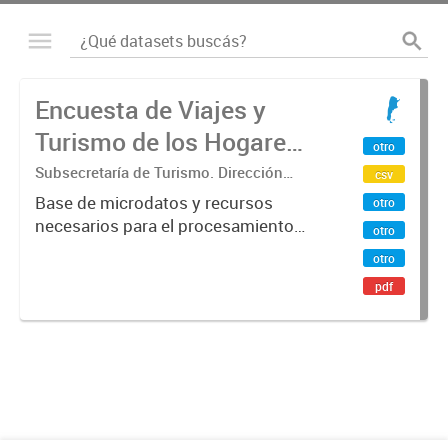
Encuesta de Viajes y
Turismo de los Hogares
otro
(EVyTH) - Microdatos
Subsecretaría de Turismo. Dirección
csv
Nacional de Mercados y Estadística
Base de microdatos y recursos
otro
necesarios para el procesamiento
otro
de datos de la Encuesta de Viajes y
otro
Turismo de los Hogares -EVyTH-
pdf
(Subsecretaría de Turismo).