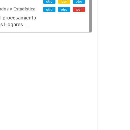
otro
csv
otro
ados y Estadística
otro
otro
pdf
el procesamiento
os Hogares -