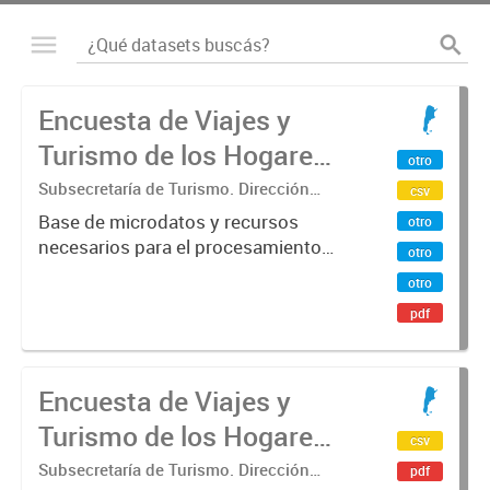
Encuesta de Viajes y
Turismo de los Hogares
otro
(EVyTH) - Microdatos
Subsecretaría de Turismo. Dirección
csv
Nacional de Mercados y Estadística
Base de microdatos y recursos
otro
necesarios para el procesamiento
otro
de datos de la Encuesta de Viajes y
otro
Turismo de los Hogares -EVyTH-
pdf
(Subsecretaría de Turismo).
Encuesta de Viajes y
Turismo de los Hogares
csv
(EVyTH)
Subsecretaría de Turismo. Dirección
pdf