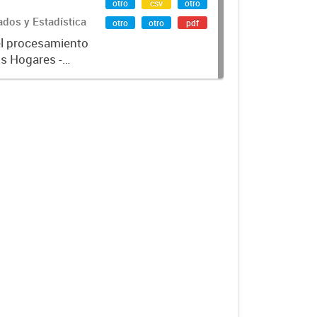
otro
csv
otro
ados y Estadística
otro
otro
pdf
el procesamiento
os Hogares -