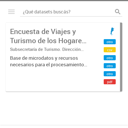
Encuesta de Viajes y
Turismo de los Hogares
otro
(EVyTH) - Microdatos
Subsecretaría de Turismo. Dirección
csv
Nacional de Mercados y Estadística
Base de microdatos y recursos
otro
necesarios para el procesamiento
otro
de datos de la Encuesta de Viajes y
otro
Turismo de los Hogares -EVyTH-
pdf
(Subsecretaría de Turismo).