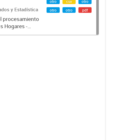
otro
csv
otro
ados y Estadística
otro
otro
pdf
el procesamiento
os Hogares -