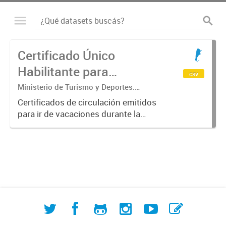
Certificado Único
Habilitante para
csv
Circulación (CUHC) -
Ministerio de Turismo y Deportes.
Subsecretaría de Desarrollo Estratégico.
VERANO
Certificados de circulación emitidos
Dirección Nacional de Mercados y
para ir de vacaciones durante la
Estadística
emergencia sanitaria