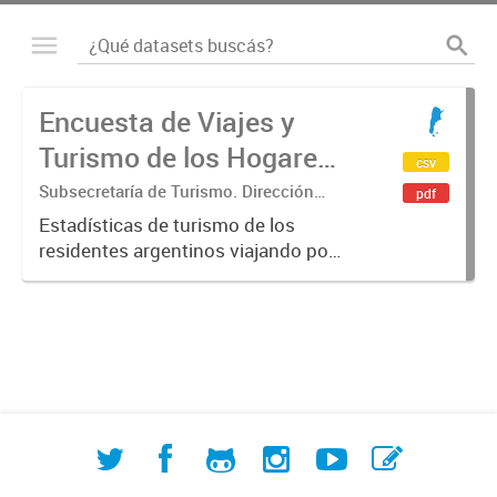
Encuesta de Viajes y
Turismo de los Hogares
csv
(EVyTH)
Subsecretaría de Turismo. Dirección
pdf
Nacional de Mercados y Estadística
Estadísticas de turismo de los
residentes argentinos viajando por
Argentina en base a los datos de la
Encuesta de Viajes y Turismo de los
Hogares -EVyTH- (Subsecretaría de
Turismo). Incluye información...