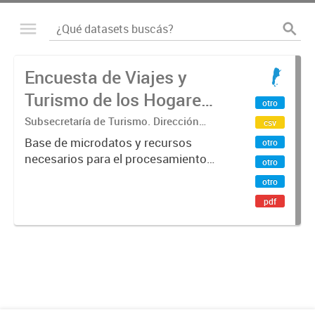
Encuesta de Viajes y
Turismo de los Hogares
otro
(EVyTH) - Microdatos
Subsecretaría de Turismo. Dirección
csv
Nacional de Mercados y Estadística
Base de microdatos y recursos
otro
necesarios para el procesamiento
otro
de datos de la Encuesta de Viajes y
otro
Turismo de los Hogares -EVyTH-
pdf
(Subsecretaría de Turismo).