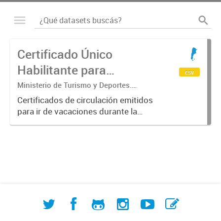
Certificado Único
Habilitante para
csv
Circulación (CUHC) -
Ministerio de Turismo y Deportes.
Subsecretaría de Desarrollo Estratégico.
VERANO
Certificados de circulación emitidos
Dirección Nacional de Mercados y
para ir de vacaciones durante la
Estadística
emergencia sanitaria