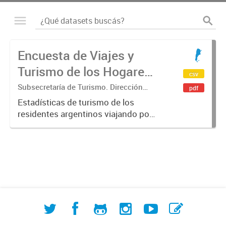
Encuesta de Viajes y
Turismo de los Hogares
csv
(EVyTH)
Subsecretaría de Turismo. Dirección
pdf
Nacional de Mercados y Estadística
Estadísticas de turismo de los
residentes argentinos viajando por
Argentina en base a los datos de la
Encuesta de Viajes y Turismo de los
Hogares -EVyTH- (Subsecretaría de
Turismo). Incluye información...