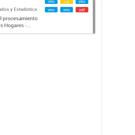
otro
csv
otro
ados y Estadística
otro
otro
pdf
el procesamiento
os Hogares -