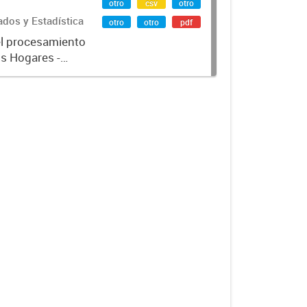
otro
csv
otro
ados y Estadística
otro
otro
pdf
el procesamiento
os Hogares -