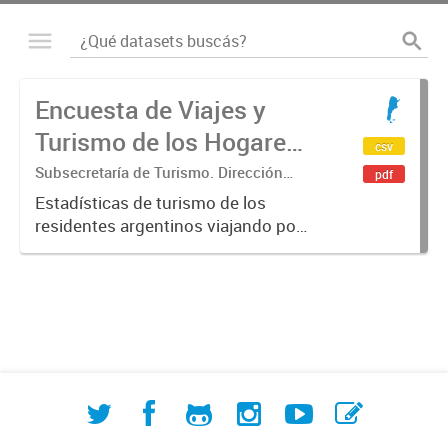
Encuesta de Viajes y
Turismo de los Hogares
csv
(EVyTH)
Subsecretaría de Turismo. Dirección
pdf
Nacional de Mercados y Estadística
Estadísticas de turismo de los
residentes argentinos viajando por
Argentina en base a los datos de la
Encuesta de Viajes y Turismo de los
Hogares -EVyTH- (Subsecretaría de
Turismo). Incluye información...