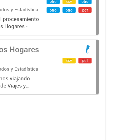
otro
csv
otro
ados y Estadística
otro
otro
pdf
el procesamiento
os Hogares -
los Hogares
csv
pdf
ados y Estadística
inos viajando
de Viajes y
de Turismo).