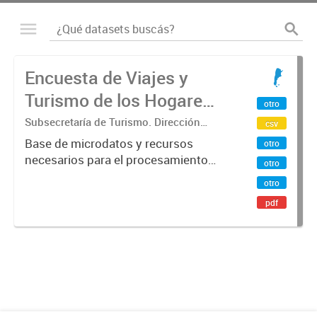
Encuesta de Viajes y
Turismo de los Hogares
otro
(EVyTH) - Microdatos
Subsecretaría de Turismo. Dirección
csv
Nacional de Mercados y Estadística
Base de microdatos y recursos
otro
necesarios para el procesamiento
otro
de datos de la Encuesta de Viajes y
otro
Turismo de los Hogares -EVyTH-
pdf
(Subsecretaría de Turismo).