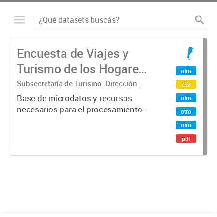
Encuesta de Viajes y
Turismo de los Hogares
otro
(EVyTH) - Microdatos
Subsecretaría de Turismo. Dirección
csv
Nacional de Mercados y Estadística
Base de microdatos y recursos
otro
necesarios para el procesamiento
otro
de datos de la Encuesta de Viajes y
otro
Turismo de los Hogares -EVyTH-
pdf
(Subsecretaría de Turismo).