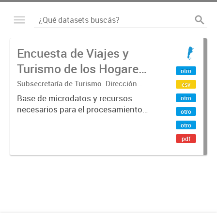
Encuesta de Viajes y
Turismo de los Hogares
otro
(EVyTH) - Microdatos
Subsecretaría de Turismo. Dirección
csv
Nacional de Mercados y Estadística
Base de microdatos y recursos
otro
necesarios para el procesamiento
otro
de datos de la Encuesta de Viajes y
otro
Turismo de los Hogares -EVyTH-
pdf
(Subsecretaría de Turismo).