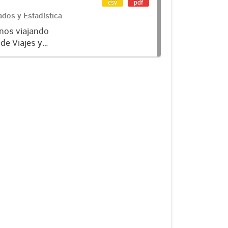
csv
pdf
ados y Estadística
inos viajando
de Viajes y
de Turismo).