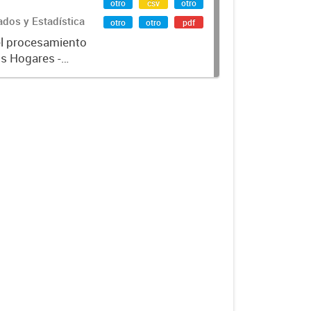
otro
csv
otro
ados y Estadística
otro
otro
pdf
el procesamiento
os Hogares -