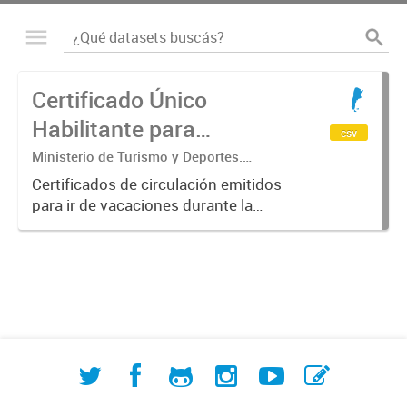
Certificado Único
Habilitante para
csv
Circulación (CUHC) -
Ministerio de Turismo y Deportes.
Subsecretaría de Desarrollo Estratégico.
VERANO
Certificados de circulación emitidos
Dirección Nacional de Mercados y
para ir de vacaciones durante la
Estadística
emergencia sanitaria