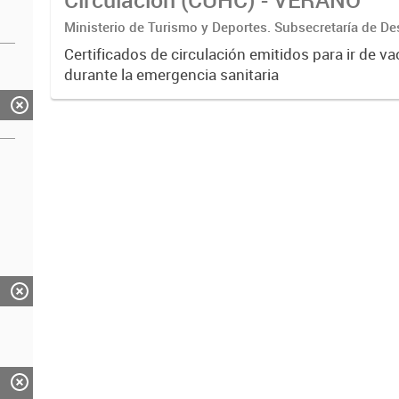
Ministerio de Turismo y Deportes. Subsecretaría de De
Estratégico. Dirección Nacional de Mercados y Estadís
Certificados de circulación emitidos para ir de v
durante la emergencia sanitaria