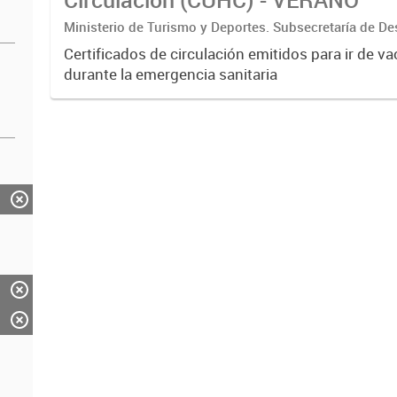
Ministerio de Turismo y Deportes. Subsecretaría de De
Estratégico. Dirección Nacional de Mercados y Estadís
Certificados de circulación emitidos para ir de v
durante la emergencia sanitaria