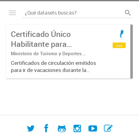
Certificado Único
Habilitante para
csv
Circulación (CUHC) -
Ministerio de Turismo y Deportes.
Subsecretaría de Desarrollo Estratégico.
VERANO
Certificados de circulación emitidos
Dirección Nacional de Mercados y
para ir de vacaciones durante la
Estadística
emergencia sanitaria