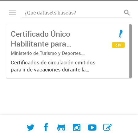
Certificado Único
Habilitante para
csv
Circulación (CUHC) -
Ministerio de Turismo y Deportes.
Subsecretaría de Desarrollo Estratégico.
VERANO
Certificados de circulación emitidos
Dirección Nacional de Mercados y
para ir de vacaciones durante la
Estadística
emergencia sanitaria