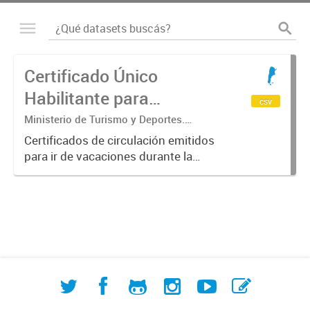
Certificado Único
Habilitante para
csv
Circulación (CUHC) -
Ministerio de Turismo y Deportes.
Subsecretaría de Desarrollo Estratégico.
VERANO
Certificados de circulación emitidos
Dirección Nacional de Mercados y
para ir de vacaciones durante la
Estadística
emergencia sanitaria