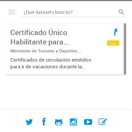
Certificado Único
Habilitante para
csv
Circulación (CUHC) -
Ministerio de Turismo y Deportes.
Subsecretaría de Desarrollo Estratégico.
VERANO
Certificados de circulación emitidos
Dirección Nacional de Mercados y
para ir de vacaciones durante la
Estadística
emergencia sanitaria