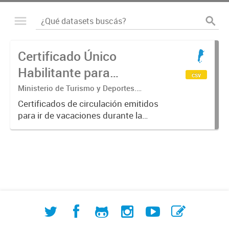
Certificado Único
Habilitante para
csv
Circulación (CUHC) -
Ministerio de Turismo y Deportes.
Subsecretaría de Desarrollo Estratégico.
VERANO
Certificados de circulación emitidos
Dirección Nacional de Mercados y
para ir de vacaciones durante la
Estadística
emergencia sanitaria