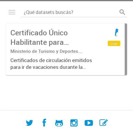
Certificado Único
Habilitante para
csv
Circulación (CUHC) -
Ministerio de Turismo y Deportes.
Subsecretaría de Desarrollo Estratégico.
VERANO
Certificados de circulación emitidos
Dirección Nacional de Mercados y
para ir de vacaciones durante la
Estadística
emergencia sanitaria