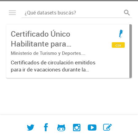
Certificado Único
Habilitante para
csv
Circulación (CUHC) -
Ministerio de Turismo y Deportes.
Subsecretaría de Desarrollo Estratégico.
VERANO
Certificados de circulación emitidos
Dirección Nacional de Mercados y
para ir de vacaciones durante la
Estadística
emergencia sanitaria