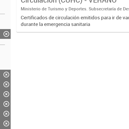
Ministerio de Turismo y Deportes. Subsecretaría de De
Estratégico. Dirección Nacional de Mercados y Estadís
Certificados de circulación emitidos para ir de v
durante la emergencia sanitaria