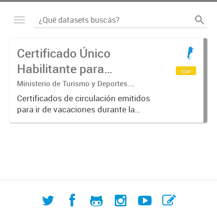
Certificado Único
Habilitante para
csv
Circulación (CUHC) -
Ministerio de Turismo y Deportes.
Subsecretaría de Desarrollo Estratégico.
VERANO
Certificados de circulación emitidos
Dirección Nacional de Mercados y
para ir de vacaciones durante la
Estadística
emergencia sanitaria