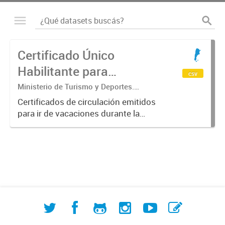
Certificado Único
Habilitante para
csv
Circulación (CUHC) -
Ministerio de Turismo y Deportes.
Subsecretaría de Desarrollo Estratégico.
VERANO
Certificados de circulación emitidos
Dirección Nacional de Mercados y
para ir de vacaciones durante la
Estadística
emergencia sanitaria