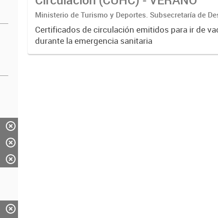
Ministerio de Turismo y Deportes. Subsecretaría de De
Estratégico. Dirección Nacional de Mercados y Estadís
Certificados de circulación emitidos para ir de v
durante la emergencia sanitaria