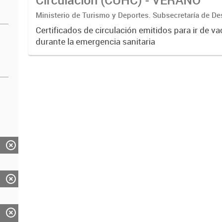
Ministerio de Turismo y Deportes. Subsecretaría de De
Estratégico. Dirección Nacional de Mercados y Estadís
Certificados de circulación emitidos para ir de v
durante la emergencia sanitaria