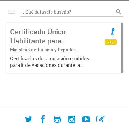
Certificado Único
Habilitante para
csv
Circulación (CUHC) -
Ministerio de Turismo y Deportes.
Subsecretaría de Desarrollo Estratégico.
VERANO
Certificados de circulación emitidos
Dirección Nacional de Mercados y
para ir de vacaciones durante la
Estadística
emergencia sanitaria