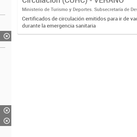
Ministerio de Turismo y Deportes. Subsecretaría de De
Estratégico. Dirección Nacional de Mercados y Estadís
Certificados de circulación emitidos para ir de v
durante la emergencia sanitaria