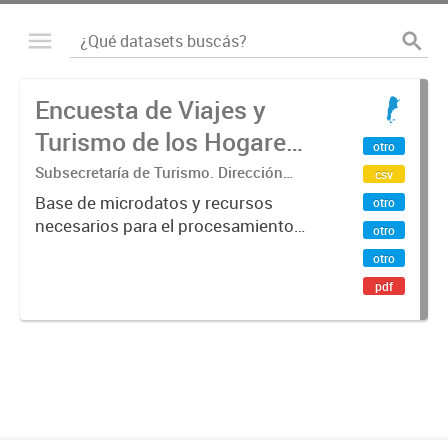
Encuesta de Viajes y
Turismo de los Hogares
otro
(EVyTH) - Microdatos
Subsecretaría de Turismo. Dirección
csv
Nacional de Mercados y Estadística
Base de microdatos y recursos
otro
necesarios para el procesamiento
otro
de datos de la Encuesta de Viajes y
otro
Turismo de los Hogares -EVyTH-
pdf
(Subsecretaría de Turismo).