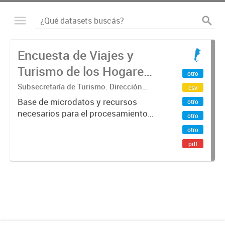
Encuesta de Viajes y
Turismo de los Hogares
otro
(EVyTH) - Microdatos
Subsecretaría de Turismo. Dirección
csv
Nacional de Mercados y Estadística
Base de microdatos y recursos
otro
necesarios para el procesamiento
otro
de datos de la Encuesta de Viajes y
otro
Turismo de los Hogares -EVyTH-
pdf
(Subsecretaría de Turismo).